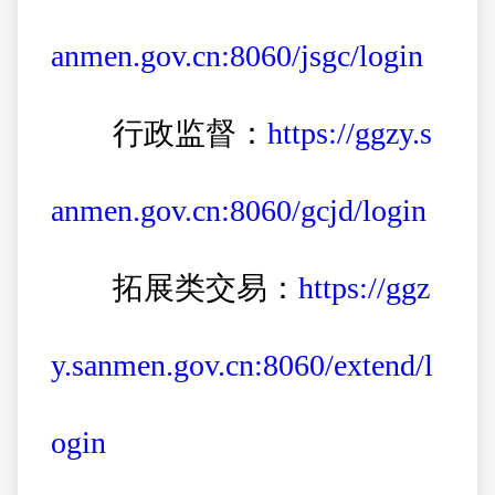
anmen.gov.cn:8060/jsgc/login
行政监督：
https://ggzy.s
anmen.gov.cn:8060/gcjd/login
拓展类交易：
https://ggz
y.sanmen.gov.cn:8060/extend/l
ogin